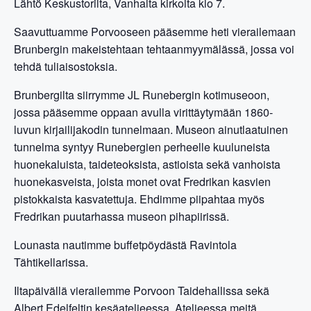
Lähtö Keskustorilta, Vanhalta kirkolta klo 7.
Saavuttuamme Porvooseen pääsemme heti vierailemaan
Brunbergin makeistehtaan tehtaanmyymälässä, jossa voi
tehdä tuliaisostoksia.
Brunbergilta siirrymme JL Runebergin kotimuseoon,
jossa pääsemme oppaan avulla virittäytymään 1860-
luvun kirjailijakodin tunnelmaan. Museon ainutlaatuinen
tunnelma syntyy Runebergien perheelle kuuluneista
huonekaluista, taideteoksista, astioista sekä vanhoista
huonekasveista, joista monet ovat Fredrikan kasvien
pistokkaista kasvatettuja. Ehdimme piipahtaa myös
Fredrikan puutarhassa museon pihapiirissä.
Lounasta nautimme buffetpöydästä Ravintola
Tähtikellarissa.
Iltapäivällä vierailemme Porvoon Taidehallissa sekä
Albert Edelfeltin kesäateljeessa. Ateljeessa meitä