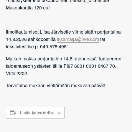
-Yhdistyksemme ulkopuolinen henkilö, jolla ei ole
Museokorttia 120 eur.
Ilmoittautumiset Liisa Järviselle viimeistään perjantaina
14.8.2026 sähköpostilla
liisamaija@live.com
tai
tekstiviestitse p. 040-578 4981.
Matkan maksu perjantaihin 14.8. mennessä Tampereen
taidemuseon ystävien tilille FI87 6601 0001 0467 70.
Viite 2202.
Tervetuloa mukaan viettämään mukavaa päivää!
Lisää kalenteriin