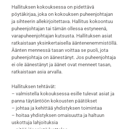
Hallituksen kokouksessa on pidettävä
pöytäkirjaa, joka on kokouksen puheenjohtajan
ja sihteerin allekirjoitettava. Hallitus kokoontuu
puheenjohtajan tai tämän ollessa estyneenä,
varapuheenjohtajan kutsusta. Hallituksen asiat
ratkaistaan yksinkertaisella ääntenenemmistöllä.
Äänten mennessä tasan voittaa se puoli, jota
puheenjohtaja on äänestänyt. Jos puheenjohtaja
ei ole äänestänyt ja äänet ovat menneet tasan,
ratkaistaan asia arvalla.
Hallituksen tehtävät:
– valmistella kokouksessa esille tulevat asiat ja
panna täytäntöön kokousten päätökset
– johtaa ja kehittää yhdistyksen toimintaa
– hoitaa yhdistyksen omaisuutta ja haltuun
uskottuja lahjoituksia