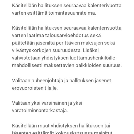
Käsitellään hallituksen seuraavaa kalenterivuotta
varten esittämä toimintasuunnitelma.
Käsitellään hallituksen seuraavaa kalenterivuotta
varten laatima talousarvioehdotus sekä
päätetään jäseniltä perittävien maksujen sekä
viivästyskorkojen suuruudesta. Lisäksi
vahvistetaan yhdistyksen luottamushenkilöille
mahdollisesti maksettavien palkkioiden suuruus.
Valitaan puheenjohtaja ja hallituksen jäsenet
erovuoroisten tilalle.
Valitaan yksi varsinainen ja yksi
varatoiminnantarkastaja.
Käsitellään muut yhdistyksen hallituksen tai
jäsenten esittämät kokouskutsussa mainitut