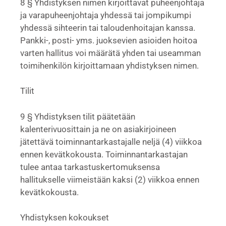
8 § Yhdistyksen nimen kirjoittavat puheenjohtaja
ja varapuheenjohtaja yhdessä tai jompikumpi
yhdessä sihteerin tai taloudenhoitajan kanssa.
Pankki-, posti- yms. juoksevien asioiden hoitoa
varten hallitus voi määrätä yhden tai useamman
toimihenkilön kirjoittamaan yhdistyksen nimen.
Tilit
9 § Yhdistyksen tilit päätetään
kalenterivuosittain ja ne on asiakirjoineen
jätettävä toiminnantarkastajalle neljä (4) viikkoa
ennen kevätkokousta. Toiminnantarkastajan
tulee antaa tarkastuskertomuksensa
hallitukselle viimeistään kaksi (2) viikkoa ennen
kevätkokousta.
Yhdistyksen kokoukset