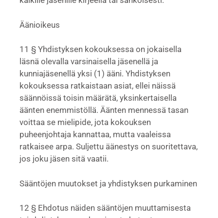
kaikille jäsenille kirjeellä tai sähköisesti.
Äänioikeus
11 § Yhdistyksen kokouksessa on jokaisella
läsnä olevalla varsinaisella jäsenellä ja
kunniajäsenellä yksi (1) ääni. Yhdistyksen
kokouksessa ratkaistaan asiat, ellei näissä
säännöissä toisin määrätä, yksinkertaisella
äänten enemmistöllä. Äänten mennessä tasan
voittaa se mielipide, jota kokouksen
puheenjohtaja kannattaa, mutta vaaleissa
ratkaisee arpa. Suljettu äänestys on suoritettava,
jos joku jäsen sitä vaatii.
Sääntöjen muutokset ja yhdistyksen purkaminen
12 § Ehdotus näiden sääntöjen muuttamisesta