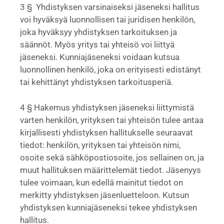
3 § Yhdistyksen varsinaiseksi jäseneksi hallitus
voi hyväksyä luonnollisen tai juridisen henkilön,
joka hyväksyy yhdistyksen tarkoituksen ja
säännöt. Myös yritys tai yhteisö voi liittyä
jäseneksi. Kunniajäseneksi voidaan kutsua
luonnollinen henkilö, joka on erityisesti edistänyt
tai kehittänyt yhdistyksen tarkoitusperiä.
4 § Hakemus yhdistyksen jäseneksi liittymistä
varten henkilön, yrityksen tai yhteisön tulee antaa
kirjallisesti yhdistyksen hallitukselle seuraavat
tiedot: henkilön, yrityksen tai yhteisön nimi,
osoite sekä sähköpostiosoite, jos sellainen on, ja
muut hallituksen määrittelemät tiedot. Jäsenyys
tulee voimaan, kun edellä mainitut tiedot on
merkitty yhdistyksen jäsenluetteloon. Kutsun
yhdistyksen kunniajäseneksi tekee yhdistyksen
hallitus.