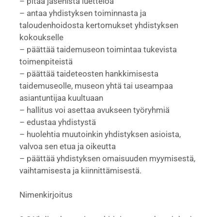
– pitää jäsenistä luetteloa
– antaa yhdistyksen toiminnasta ja
taloudenhoidosta kertomukset yhdistyksen
kokoukselle
– päättää taidemuseon toimintaa tukevista
toimenpiteistä
– päättää taideteosten hankkimisesta
taidemuseolle, museon yhtä tai useampaa
asiantuntijaa kuultuaan
– hallitus voi asettaa avukseen työryhmiä
– edustaa yhdistystä
– huolehtia muutoinkin yhdistyksen asioista,
valvoa sen etua ja oikeutta
– päättää yhdistyksen omaisuuden myymisestä,
vaihtamisesta ja kiinnittämisestä.
Nimenkirjoitus