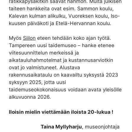
ratikkapysäkitkin saavat hahmon. Muita julkisen
taiteen hankkeita ovat esim. Sammon koulu,
Kalevan kulman alikulku, Vuoreksen koulu, Iso-
kuusen päiväkoti ja Etelä-Hervannan koulu.
Myös
Siilon
eteen tehdään koko ajan työtä.
Tampereen uusi taidemuseo – hanke etenee
viitesuunnittelun merkeissä ja
aikatauluhahmotelmat ja kustannusarviotkin
ovat jo valmistuneet. Alustava
rakennusaikataulu on kaavailtu syksystä 2023
syksyyn 2025, jotta uusi
taidemuseokokonaisuus voidaan avata yleisölle
alkuvuonna 2026.
Iloisin mielin viettämään iloista 20-lukua !
Taina Myllyharju
, museonjohtaja