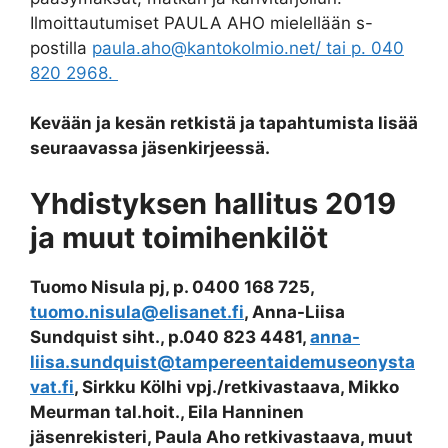
Ilmoittautumiset PAULA AHO mielellään s-
postilla
paula.aho@kantokolmio.net/ tai p. 040
820 2968.
Kevään ja kesän retkistä ja tapahtumista lisää
seuraavassa jäsenkirjeessä.
Yhdistyksen hallitus 2019
ja muut toimihenkilöt
Tuomo Nisula pj, p. 0400 168 725,
tuomo.nisula@elisanet.fi
,
Anna-Liisa
Sundquist siht., p.040 823 4481,
anna-
liisa.sundquist@tampereentaidemuseonysta
vat.fi
, Sirkku Kölhi vpj./retkivastaava, Mikko
Meurman tal.hoit., Eila Hanninen
jäsenrekisteri, Paula Aho retkivastaava, muut