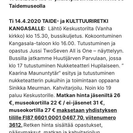
Taidemuseolla
Ti 14.4.2020 TAIDE- ja KULTTUURIRETKI
KANGASALLE:
Lähtö Keskustorilta (Vanha
kirkko) klo 15.30, bussikuljetus. Kokoontuminen
Kangasala-taloon klo 16.00. Tutustuminen ja
opastus Jussi TwoSeven All is One – näyttelyyn.
Bussilla jatkamme Huutijärven Parvulaan, jossa
klo 17 tutustuminen Nukketeatteri Hupilaiseen. ”
Kaarina Maununtytär” esitys ja tutustuminen
nukketeatterin pukuihin ja toimintaan oppaana
Sinikka Meurman. Kahvitarjoilu. Noin klo 19
paluu Keskustorille.
Matkan hinta jäseniltä 26
€, museokortilla 22 € / ei-jäsenet 31 €,
museokortilla 27 €
maksetaan yhdistyksen
tilille FI87 6601 0001 0467 70
,
viitenumero
3612.
Retken hinta sisältää opastukset,
pääsymaksut, matkan ja kahvitarjoilun.