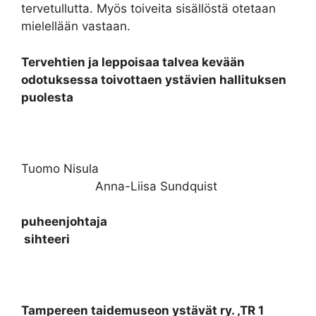
tervetullutta. Myös toiveita sisällöstä otetaan
mielellään vastaan.
Tervehtien ja leppoisaa talvea kevään
odotuksessa toivottaen ystävien hallituksen
puolesta
Tuomo Nisula
Anna-Liisa Sundquist
puheenjohtaja
sihteeri
Tampereen taidemuseon ystävät ry. ,TR 1