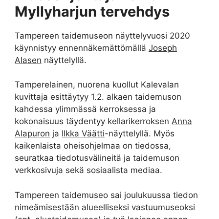
Myllyharjun tervehdys
Tampereen taidemuseon näyttelyvuosi 2020
käynnistyy ennennäkemättömällä
Joseph
Alasen
näyttelyllä.
Tamperelainen, nuorena kuollut Kalevalan
kuvittaja esittäytyy 1.2. alkaen taidemuson
kahdessa ylimmässä kerroksessa ja
kokonaisuus täydentyy kellarikerroksen
Anna
Alapuron
ja
Ilkka Väätti
-näyttelyllä. Myös
kaikenlaista oheisohjelmaa on tiedossa,
seuratkaa tiedotusvälineitä ja taidemuson
verkkosivuja sekä sosiaalista mediaa.
Tampereen taidemuseo sai joulukuussa tiedon
nimeämisestään alueelliseksi vastuumuseoksi