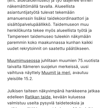
(ent. aluetaidemuseo) ja työ laajenee ennen
näkemättömällä tavalla. Alueellista
asiantuntijatyötä tulevat tekemään
amanuenssin lisäksi taidekoordinaattori ja
sisältöpalvelupäällikkö. Taidemuseon muu
henkilökunta tekee myös alueellista työtä ja
Tampereen taidemuseo tuleekin näkymään
paremmin koko maakunnassa kunhan kaikki
uudet rekrytoinnit on saatettu päätökseen.
Muumimuseossa
juhlitaan muumien 75.vuotista
taivalta Itämeren suojelun merkeissä, uusi
vaihtuva näyttely
Muumit ja meri
, avautuu
yleisölle 15.2.
Julkisen taiteen näkyvimpänä hankkeena jatkaa
edelleen
Ratikan taide
, kevään kuluessa
valmistuu useita pysyviä taideteoksia ja