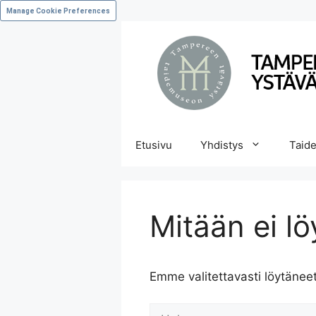
Manage Cookie Preferences
Etusivu
Yhdistys
Taide
Mitään ei lö
Emme valitettavasti löytänee