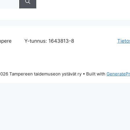
mpere
Y-tunnus: 1643813-8
Tieto
026 Tampereen taidemuseon ystävät ry
• Built with
GenerateP