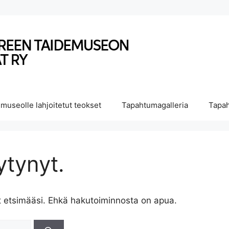
museolle lahjoitetut teokset
Tapahtumagalleria
Tapah
ytynyt.
t etsimääsi. Ehkä hakutoiminnosta on apua.